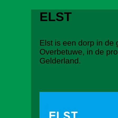
ELST
Elst is een dorp in d
Overbetuwe, in de pro
Gelderland.