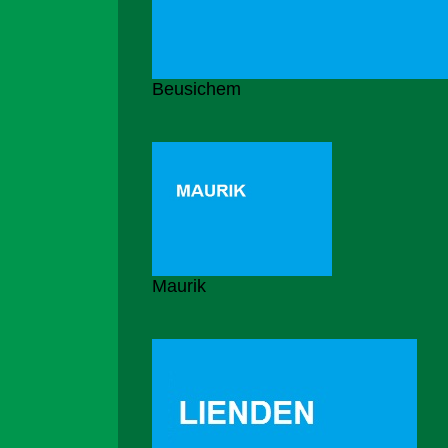
Beusichem
Maurik